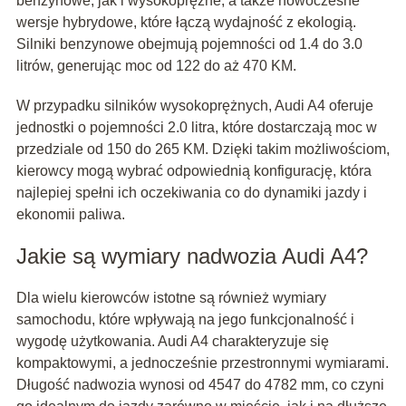
benzynowe, jak i wysokoprężne, a także nowoczesne
wersje hybrydowe, które łączą wydajność z ekologią.
Silniki benzynowe obejmują pojemności od 1.4 do 3.0
litrów, generując moc od 122 do aż 470 KM.
W przypadku silników wysokoprężnych, Audi A4 oferuje
jednostki o pojemności 2.0 litra, które dostarczają moc w
przedziale od 150 do 265 KM. Dzięki takim możliwościom,
kierowcy mogą wybrać odpowiednią konfigurację, która
najlepiej spełni ich oczekiwania co do dynamiki jazdy i
ekonomii paliwa.
Jakie są wymiary nadwozia Audi A4?
Dla wielu kierowców istotne są również wymiary
samochodu, które wpływają na jego funkcjonalność i
wygodę użytkowania. Audi A4 charakteryzuje się
kompaktowymi, a jednocześnie przestronnymi wymiarami.
Długość nadwozia wynosi od 4547 do 4782 mm, co czyni