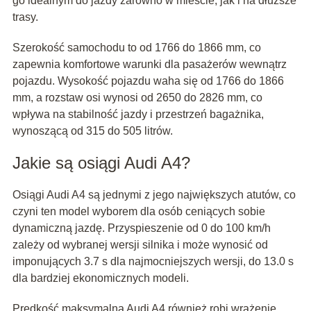
go idealnym do jazdy zarówno w mieście, jak i na dłuższe
trasy.
Szerokość samochodu to od 1766 do 1866 mm, co
zapewnia komfortowe warunki dla pasażerów wewnątrz
pojazdu. Wysokość pojazdu waha się od 1766 do 1866
mm, a rozstaw osi wynosi od 2650 do 2826 mm, co
wpływa na stabilność jazdy i przestrzeń bagażnika,
wynoszącą od 315 do 505 litrów.
Jakie są osiągi Audi A4?
Osiągi Audi A4 są jednymi z jego największych atutów, co
czyni ten model wyborem dla osób ceniących sobie
dynamiczną jazdę. Przyspieszenie od 0 do 100 km/h
zależy od wybranej wersji silnika i może wynosić od
imponujących 3.7 s dla najmocniejszych wersji, do 13.0 s
dla bardziej ekonomicznych modeli.
Prędkość maksymalna Audi A4 również robi wrażenie,