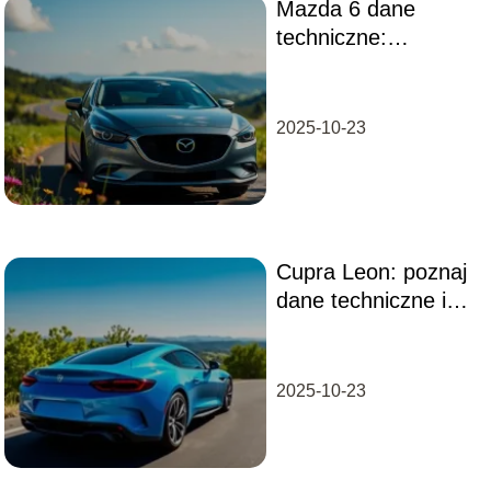
Mazda 6 dane
techniczne:
wszystko, co musisz
wiedzieć o tym
modelu
2025-10-23
Cupra Leon: poznaj
dane techniczne i
osiągi tego
sportowego modelu
2025-10-23