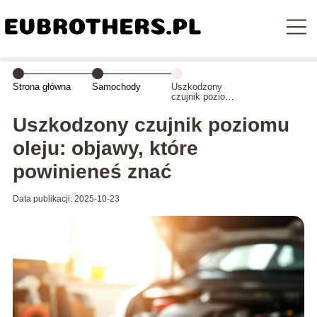
Strona główna
Samochody
Uszkodzony
czujnik poziomu
oleju: objawy,
które
Uszkodzony czujnik poziomu
powinieneś znać
oleju: objawy, które
powinieneś znać
Data publikacji: 2025-10-23