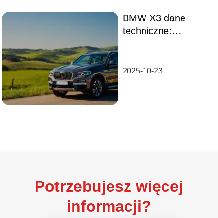
BMW X3 dane
techniczne:
wszystko, co musisz
wiedzieć o tym
modelu
2025-10-23
Potrzebujesz więcej
informacji?