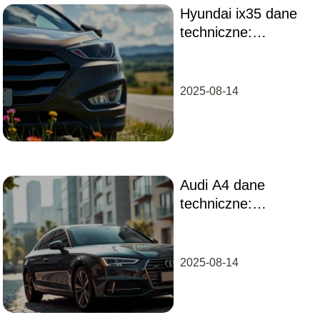
Hyundai ix35 dane
techniczne:
wszystko, co musisz
wiedzieć
2025-08-14
Audi A4 dane
techniczne:
wszystko, co musisz
wiedzieć o tym
modelu
2025-08-14