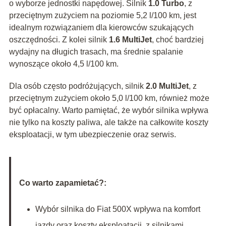
o wyborze jednostki napędowej. Silnik
1.0 Turbo
, z
przeciętnym zużyciem na poziomie 5,2 l/100 km, jest
idealnym rozwiązaniem dla kierowców szukających
oszczędności. Z kolei silnik
1.6 MultiJet
, choć bardziej
wydajny na długich trasach, ma średnie spalanie
wynoszące około 4,5 l/100 km.
Dla osób często podróżujących, silnik
2.0 MultiJet
, z
przeciętnym zużyciem około 5,0 l/100 km, również może
być opłacalny. Warto pamiętać, że wybór silnika wpływa
nie tylko na koszty paliwa, ale także na całkowite koszty
eksploatacji, w tym ubezpieczenie oraz serwis.
Co warto zapamietać?:
Wybór silnika do Fiat 500X wpływa na komfort
jazdy oraz koszty eksploatacji, z silnikami